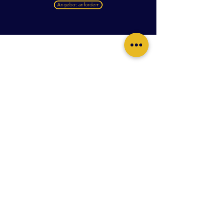
Angebot anfordern
Ob anlässlich Ihrer geschäftlichen oder nicht geschäftlichen
Veranstaltung: Das Team präsentiert eine auf Ihre
Vorstellungen zugeschnittene Bühnen- oder Konzertfassung
der eigenen Musicals mittels starker Stimmen von
ausgebildeten Sängern. Buchbar in Hamburg sowie gegen
Aufpreis im gesamten deutschsprachigen Raum.
Schildern Sie Ihr Vorhaben und Ihre Wünsche. Sie erhalten
binnen kürzester Zeit ein unverbindliches Angebot.